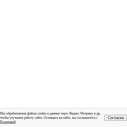
Мы обрабатываем файлы cookie и данные через Яндекс.Метрику и др,
чтобы улучшить работу сайта. Оставаясь на сайте, вы соглашаетесь с
Согласен
Политикой
.