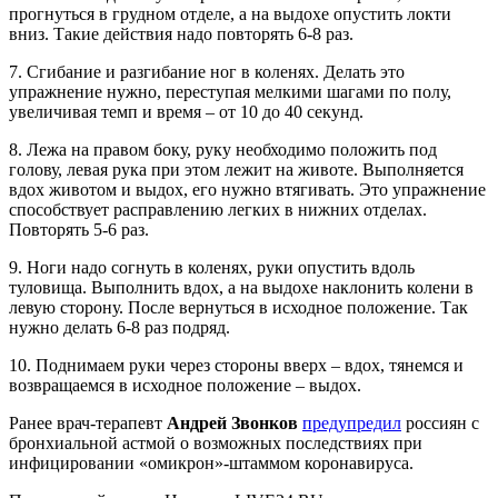
прогнуться в грудном отделе, а на выдохе опустить локти
вниз. Такие действия надо повторять 6-8 раз.
7. Сгибание и разгибание ног в коленях. Делать это
упражнение нужно, переступая мелкими шагами по полу,
увеличивая темп и время – от 10 до 40 секунд.
8. Лежа на правом боку, руку необходимо положить под
голову, левая рука при этом лежит на животе. Выполняется
вдох животом и выдох, его нужно втягивать. Это упражнение
способствует расправлению легких в нижних отделах.
Повторять 5-6 раз.
9. Ноги надо согнуть в коленях, руки опустить вдоль
туловища. Выполнить вдох, а на выдохе наклонить колени в
левую сторону. После вернуться в исходное положение. Так
нужно делать 6-8 раз подряд.
10. Поднимаем руки через стороны вверх – вдох, тянемся и
возвращаемся в исходное положение – выдох.
Ранее врач-терапевт
Андрей Звонков
предупредил
россиян с
бронхиальной астмой о возможных последствиях при
инфицировании «омикрон»-штаммом коронавируса.