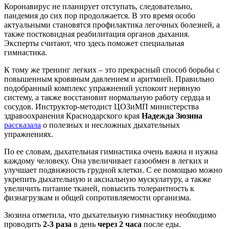
Коронавирус не планирует отступать, следовательно,
пандемия до сих пор продолжается. В это время особо
актуальными становятся профилактика легочных болезней, а
также постковидная реабилитация органов дыхания.
Эксперты считают, что здесь поможет специальная
гимнастика.
К тому же тренинг легких – это прекрасный способ борьбы с
повышенным кровяным давлением и аритмией. Правильно
подобранный комплекс упражнений успокоит нервную
систему, а также восстановит нормальную работу сердца и
сосудов. Инструктор-методист ЦОЗиМП министерства
здравоохранения Краснодарского края
Надежда Зюзина
рассказала
о полезных и несложных дыхательных
упражнениях.
По ее словам, дыхательная гимнастика очень важна и нужна
каждому человеку. Она увеличивает газообмен в легких и
улучшает подвижность грудной клетки. С ее помощью можно
укрепить дыхательную и аксиальную мускулатуру, а также
увеличить питание тканей, повысить толерантность к
физнагрузкам и общей сопротивляемости организма.
Зюзина отметила, что дыхательную гимнастику необходимо
проводить
2-3 раза
в день
через 2 часа
после еды.