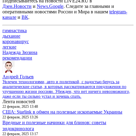
Подписывайтесь на Новости LIVE24.RU
в
Дзен.Новости
и
News.Google
. Следите за главными и
оперативными новостями России и Мира в нашем
telegram-
канале
и
ВК
.
гимнастика
дыхание
коронавирус
легкие
Надежда Зюзина
рекомендации
Андрей Гольев
Увлечен технологиями, авто и политикой, с радостью берусь за
аналитические статьи, в которых рассматриваются предложения по
улучшению жизни россиян. Убежден, что нет ничего невозможного,
даже если ты сильно устал и хочешь спать.
Лента новостей
22 февраля, 2025 13:48
США: Starlink в обмен на полезные ископаемые Украины
22 февраля, 2025 13:26
Вредные и полезные начинки для блинов: советы
эндокринолога
22 февраля, 2025 13:17