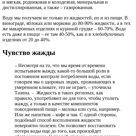
и мягкая, родниковая и колодезная, минеральная и
дистиллированная, а также – газированная.
Воду мы получаем не только из жидкостей, но и из пищи. В
винограде, яблоках или моркови до 80-90% жидкости, а в тех
же макаронных изделиях и куриной грудке – 60-70%. Вода
есть даже в пицце – ее там 40-50%, как и в хлебобулочных
изделиях от 20 до 40%.
Чувство жажды
– Несмотря на то, что мы время от времени
испытываем жажду, какой-то большой роли в
постоянном контроле потребления воды, если
говорим мы о здоровых людях, проживающих в
умеренном климате, это не играет, – уточнила
Тазина. – Жидкость в таких регионах, как
правило, употребляют не для того, чтобы утолить
жажду, а только в качестве компонентов
повседневной пищи – молока или супа, например.
Или же напитков – кофе и чая. С одной стороны,
подобный способ восполнения жидкости
невероятно полезен. Он позволяет восстановить
потери воды еще до того, как произойдет