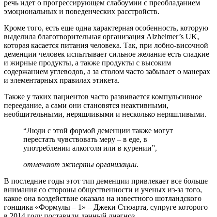
речь идет о прогрессирующем слабоумии с преобладанием
эмоциональных и поведенческих расстройств.
Кроме того, есть еще одна характерная особенность, которую
выделила благотворительная организация Alzheimer’s UK,
которая касается питания человека. Так, при лобно-височной
деменции человек испытывает сильное желание есть сладкие
и жирные продукты, а также продукты с высоким
содержанием углеводов, а за столом часто забывает о манерах
и элементарных правилах этикета.
Также у таких пациентов часто развивается компульсивное
переедание, а сами они становятся неактивными,
необщительными, неряшливыми и несколько неряшливыми.
“Люди с этой формой деменции также могут
перестать чувствовать меру – в еде, в
употреблении алкоголя или в курении”,
отмечают эксперты организации.
В последние годы этот тип деменции привлекает все больше
внимания со стороны общественности и ученых из-за того,
какое она воздействие оказала на известного шотландского
гонщика «Формулы – 1» – Джеки Стюарта, супруге которого
в 2014 году поставили данный диагноз.