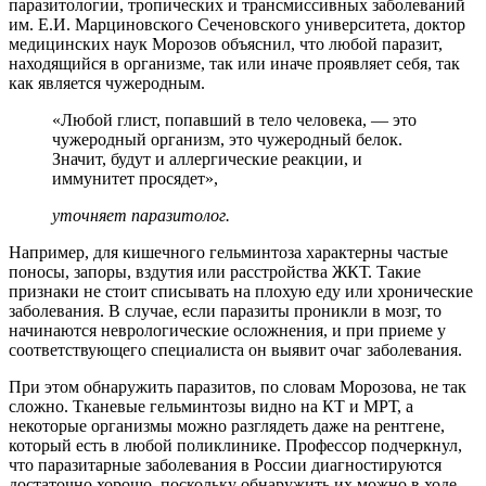
паразитологии, тропических и трансмиссивных заболеваний
им. Е.И. Марциновского Сеченовского университета, доктор
медицинских наук Морозов объяснил, что любой паразит,
находящийся в организме, так или иначе проявляет себя, так
как является чужеродным.
«Любой глист, попавший в тело человека, — это
чужеродный организм, это чужеродный белок.
Значит, будут и аллергические реакции, и
иммунитет просядет»,
уточняет паразитолог.
Например, для кишечного гельминтоза характерны частые
поносы, запоры, вздутия или расстройства ЖКТ. Такие
признаки не стоит списывать на плохую еду или хронические
заболевания. В случае, если паразиты проникли в мозг, то
начинаются неврологические осложнения, и при приеме у
соответствующего специалиста он выявит очаг заболевания.
При этом обнаружить паразитов, по словам Морозова, не так
сложно. Тканевые гельминтозы видно на КТ и МРТ, а
некоторые организмы можно разглядеть даже на рентгене,
который есть в любой поликлинике. Профессор подчеркнул,
что паразитарные заболевания в России диагностируются
достаточно хорошо, поскольку обнаружить их можно в ходе