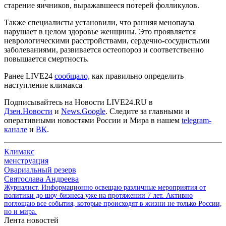
старение яичников, выражавшееся потерей фолликулов.
Также специалисты установили, что ранняя менопауза
нарушает в целом здоровье женщины. Это проявляется
неврологическими расстройствами, сердечно-сосудистыми
заболеваниями, развивается остеопороз и соответственно
повышается смертность.
Ранее LIVE24
сообщало,
как правильно определить
наступление климакса
Подписывайтесь на Новости LIVE24.RU
в
Дзен.Новости
и
News.Google
. Следите за главными и
оперативными новостями России и Мира в нашем
telegram-
канале
и
ВК
.
Климакс
менструация
Овариальный резерв
Святослава Андреева
Журналист. Информационно освещаю различные мероприятия от
политики до шоу-бизнеса уже на протяжении 7 лет. Активно
поглощаю все события, которые происходят в жизни не только России,
но и мира.
Лента новостей