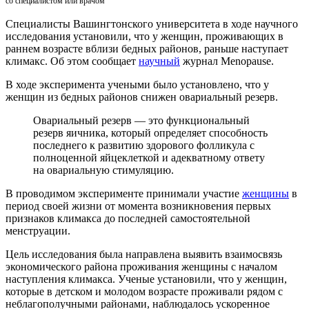
со специалистом или врачом
Специалисты Вашингтонского университета в ходе научного
исследования установили, что у женщин, проживающих в
раннем возрасте вблизи бедных районов, раньше наступает
климакс. Об этом сообщает
научный
журнал Menopause.
В ходе эксперимента учеными было установлено, что у
женщин из бедных районов снижен овариальный резерв.
Овариальный резерв — это функциональный
резерв яичника, который определяет способность
последнего к развитию здорового фолликула с
полноценной яйцеклеткой и адекватному ответу
на овариальную стимуляцию.
В проводимом эксперименте принимали участие
женщины
в
период своей жизни от момента возникновения первых
признаков климакса до последней самостоятельной
менструации.
Цель исследования была направлена выявить взаимосвязь
экономического района проживания женщины с началом
наступления климакса. Ученые установили, что у женщин,
которые в детском и молодом возрасте проживали рядом с
неблагополучными районами, наблюдалось ускоренное