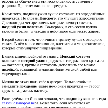
рассчитав общую энергетическую ценность суточного
рациона. При этом важно не переедать.
Кроме того,
поздний ужин
лучше составить из определённых
продуктов. По словам
Невского
, это улучшит жиросжигание.
Диетолог дал четыре совета, которые помогут сделать
поздний ужин
полезным. Во-первых, в его состав нужно
включить белки, углеводы и небольшое количество жиров.
Второй совет в том, что начинать трапезу лучше с овощного
салата. В нём много витаминов, клетчатки и микроэлементов,
которые стимулируют пищеварение.
Внимательнее подбирайте гарнир.
Невский
советует
включать в
поздний ужин
продукты с содержанием крахмала
— макароны, крупы и картофель. Дополнить его можно
индейкой, говядиной, куриным филе, жирной рыбой или
морепродуктами.
Можно не отказывать себе в десерте. Только чтобы не
замедлить
похудение
, ешьте нежирные продукты — творог,
фрукты, мармелад, пастилу.
Ранее учёные из Японии заявили, что
поздний ужин
не всегда
связан с набором ве
са. Более того, если отказаться от
вечернего приёма пищи, можно получить лишние