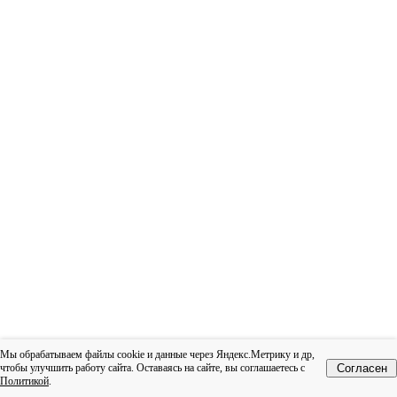
Мы обрабатываем файлы cookie и данные через Яндекс.Метрику и др,
чтобы улучшить работу сайта. Оставаясь на сайте, вы соглашаетесь с
Согласен
Политикой
.