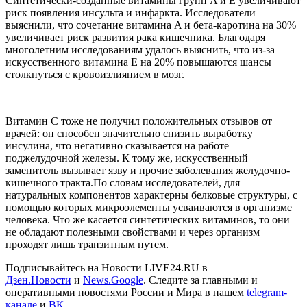
Синтетически-созданные витамины групп A и E увеличивают
риск появления инсульта и инфаркта. Исследователи
выяснили, что сочетание витамина A и бета-каротина на 30%
увеличивает риск развития рака кишечника. Благодаря
многолетним исследованиям удалось выяснить, что из-за
искусственного витамина E на 20% повышаются шансы
столкнуться с кровоизлиянием в мозг.
Витамин С тоже не получил положительных отзывов от
врачей: он способен значительно снизить выработку
инсулина, что негативно сказывается на работе
поджелудочной железы. К тому же, искусственный
заменитель вызывает язву и прочие заболевания желудочно-
кишечного тракта.
По словам исследователей, для
натуральных компонентов характерны белковые структуры, с
помощью которых микроэлементы усваиваются в организме
человека. Что же касается синтетических витаминов, то они
не обладают полезными свойствами и через организм
проходят лишь транзитным путем.
Подписывайтесь на Новости LIVE24.RU
в
Дзен.Новости
и
News.Google
. Следите за главными и
оперативными новостями России и Мира в нашем
telegram-
канале
и
ВК
.