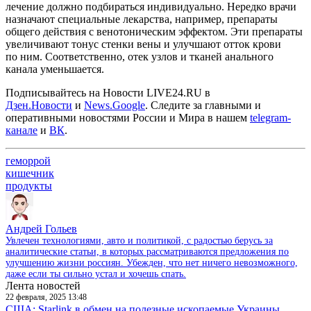
лечение должно подбираться индивидуально. Нередко врачи
назначают специальные лекарства, например, препараты
общего действия с венотоническим эффектом. Эти препараты
увеличивают тонус стенки вены и улучшают отток крови
по ним. Соответственно, отек узлов и тканей анального
канала уменьшается.
Подписывайтесь на Новости LIVE24.RU
в
Дзен.Новости
и
News.Google
. Следите за главными и
оперативными новостями России и Мира в нашем
telegram-
канале
и
ВК
.
геморрой
кишечник
продукты
Андрей Гольев
Увлечен технологиями, авто и политикой, с радостью берусь за
аналитические статьи, в которых рассматриваются предложения по
улучшению жизни россиян. Убежден, что нет ничего невозможного,
даже если ты сильно устал и хочешь спать.
Лента новостей
22 февраля, 2025 13:48
США: Starlink в обмен на полезные ископаемые Украины