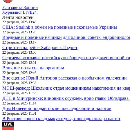
Елизавета Зорина
Журналист LIVE24.
Лента новостей
22 февраля, 2025 13:48
США: Starlink в обмен на полезные ископаемые Украины
22 февраля, 2025 13:26
Вредные и полезные начинки для блинов: советы эндокриноло
22 февраля, 2025 13:17
Стриптиз на рейсе Хабаровск-Пхукет
22 февраля, 2025 13:06
Сергаева возглавит российскую сборную по художественной г
22 февраля, 2025 12:51
Влияние позы сна на организм
22 февраля, 2025 12:46
Вне сцены: Юрий Антонов рассказал о необычном увлечении
22 февраля, 2025 12:33
МЭШ-развод: Школьник отдал мошенникам накопления на ква
22 февраля, 2025 11:55
ДТП в Мичуринске: виновник осужден, врио главы Облздрава 
22 февраля, 2025 11:14
Дом Ивлеевой продан после преследований и налогов
22 февраля, 2025 11:01
В Ростове горит склад макулатуры, площадь пожара растет