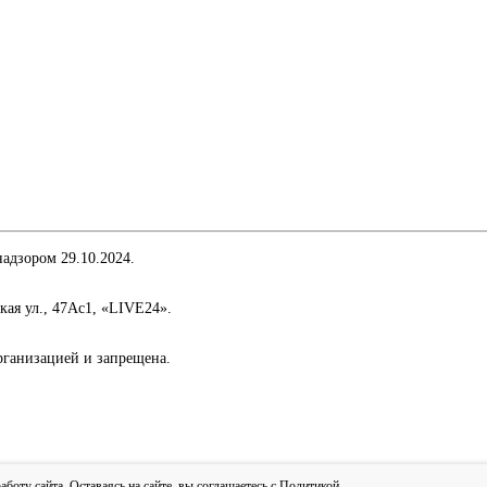
адзором 29.10.2024.
кая ул., 47Ас1, «LIVE24».
организацией и запрещена.
сти
оту сайта. Оставаясь на сайте, вы соглашаетесь с
Политикой
.