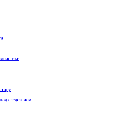
га
имнастике
ртиру
под следствием