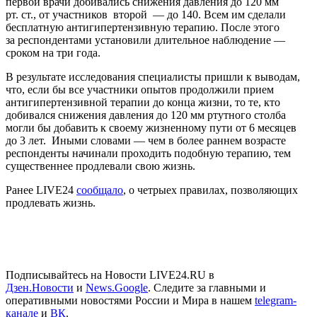
первой врачи добивались снижения давления до 120 мм
рт. ст., от участников второй — до 140. Всем им сделали
бесплатную антигипертензивную терапию. После этого
за респондентами установили длительное наблюдение —
сроком на три года.
В результате исследования специалисты пришли к выводам,
что, если бы все участники опытов продолжили прием
антигипертензивной терапии до конца жизни, то те, кто
добивался снижения давления до 120 мм ртутного столба
могли бы добавить к своему жизненному пути от 6 месяцев
до 3 лет. Иными словами — чем в более раннем возрасте
респонденты начинали проходить подобную терапию, тем
существеннее продлевали свою жизнь.
Ранее LIVE24
сообщало
, о четрыех правилах, позволяющих
продлевать жизнь.
Подписывайтесь на Новости LIVE24.RU
в
Дзен.Новости
и
News.Google
. Следите за главными и
оперативными новостями России и Мира в нашем
telegram-
канале
и
ВК
.