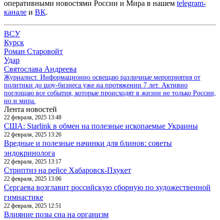
оперативными новостями России и Мира в нашем
telegram-
канале
и
ВК
.
ВСУ
Курск
Роман Старовойт
Удар
Святослава Андреева
Журналист. Информационно освещаю различные мероприятия от
политики до шоу-бизнеса уже на протяжении 7 лет. Активно
поглощаю все события, которые происходят в жизни не только России,
но и мира.
Лента новостей
22 февраля, 2025 13:48
США: Starlink в обмен на полезные ископаемые Украины
22 февраля, 2025 13:26
Вредные и полезные начинки для блинов: советы
эндокринолога
22 февраля, 2025 13:17
Стриптиз на рейсе Хабаровск-Пхукет
22 февраля, 2025 13:06
Сергаева возглавит российскую сборную по художественной
гимнастике
22 февраля, 2025 12:51
Влияние позы сна на организм