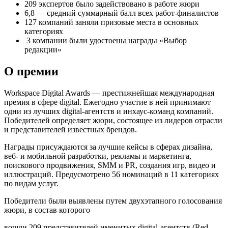
209 экспертов было задействовано в работе жюри
6,8 — средний суммарный балл всех работ-финалистов
127 компаний заняли призовые места в основных
категориях
3 компании были удостоены награды «Выбор
редакции»
О премии
Workspace Digital Awards — престижнейшая международная
премия в сфере digital. Ежегодно участие в ней принимают
одни из лучших digital-агентств и инхаус-команд компаний.
Победителей определяет жюри, состоящее из лидеров отрасли
и представителей известных брендов.
Награды присуждаются за лучшие кейсы в сферах дизайна,
веб- и мобильной разработки, рекламы и маркетинга,
поискового продвижения, SMM и PR, создания игр, видео и
иллюстраций. Предусмотрено 56 номинаций в 11 категориях
по видам услуг.
Победители были выявлены путем двухэтапного голосования
жюри, в состав которого
вошли 209 представителей именитых digital-агентств (Red