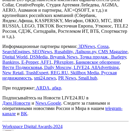
Collar, CreativePeople, Студия Артемия Лебедева, AGIMA,
AERO, Ашманов и партнеры, AIC+QSOFT, и т.д.) и
крупнейших российских компаний (Сбербанк,
Яндекс.Афиша, KASPERSKY, Мегафон, ОККО, МТС, IBM
RUSSIA, LEGO, TIKTOK Восточная Европа, Утконос, TELE2
Россия, СДЭК, Ситидрайв, Ростелеком ИТ, ВТБ, Спортмастер
и т.д.).
Информационные партнеры премии:
3DNews
,
Cossa
,
SearchEngines
,
SEONews
,
Rusability
,
Лайкни.ру
,
CMS Magazine
,
Digital World
,
DSMedia
,
Bryansk News
,
Точка продаж
,
Выберу
,
Bankiros
,
E-Pepper
,
AFF1
,
PRexplore
,
Банковское обозрение
,
Вести Подмосковья
,
Daily Moscow,
LIVE24
,
AllAdvertising
,
New Retail
,
TrashExpert
,
REG.RU
,
Skillbox Media
,
Русская
недвижимость
,
smi24.news
,
PR News
,
Small.hub
.
При поддержке:
ARDA
,
абкр
.
Подписывайтесь на Новости LIVE24.RU
в
Дзен.Новости
и
News.Google
. Следите за главными и
оперативными новостями России и Мира в нашем
telegram-
канале
и
ВК
.
Workspace Digital Awards-2024