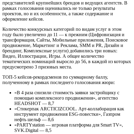
представителей крупнейших брендов и ведущих агентств. В
рамках голосования оценивались не только результаты
проектов, но и их особенности, а также содержание и
оформление кейсов.
Количество конкурсных категорий по видам услуг в этом
году было увеличено до 11 — к прежним (Цифровизация и
трансформация, Сайты, Мобильные приложения, Поисковое
продвижение, Маркетинг и Реклама, SMM и PR, Дизайн и
брендинг, Комплексные услуги) добавились три новых:
Видео, Иллюстрации, Игры. А общее количество
тематических номинаций выросло до 56, в каждой из которых
предусмотрено 3 призовых места.
ТОП-5 кейсов-рекордсменов по суммарному баллу,
полученному в рамках последнего голосования жюри:
«В 4 раза снизили стоимость заявки застройщику с
помощью комплексного продвижения», агентство
HEADSHOT — 8,7
«Стикерпак ARCTICIZCOOL. Арт-коллаборация как
инструмент продвижения ESG-повестки», Газпром
нефть шельф — 8,6
«PARTYstation — игровая платформа для Smart TV»,
SVK.Digital — 8,5