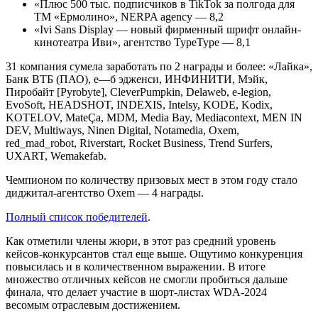
«Плюс 500 тыс. подписчиков в TikTok за полгода для
ТМ «Ермолино», NERPA agency — 8,2
«Ivi Sans Display — новый фирменный шрифт онлайн-
кинотеатра Иви», агентство TypeType — 8,1
31 компания сумела заработать по 2 награды и более: «Лайка»,
Банк ВТБ (ПАО), е—б эдженси, ИНФИНИТИ, Мэйк,
Пиробайт [Pyrobyte], CleverPumpkin, Delaweb, e-legion,
EvoSoft, HEADSHOT, INDEXIS, Intelsy, KODE, Kodix,
KOTELOV, MateÇa, MDM, Media Bay, Mediacontext, MEN IN
DEV, Multiways, Ninen Digital, Notamedia, Oxem,
red_mad_robot, Riverstart, Rocket Business, Trend Surfers,
UXART, Wemakefab.
Чемпионом по количеству призовых мест в этом году стало
диджитал-агентство Oxem — 4 награды.
Полный список победителей
.
Как отметили члены жюри, в этот раз средний уровень
кейсов-конкурсантов стал еще выше. Ощутимо конкуренция
повысилась и в количественном выражении. В итоге
множество отличных кейсов не смогли пробиться дальше
финала, что делает участие в шорт-листах WDA-2024
весомым отраслевым достижением.