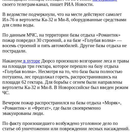
своего телеграм-канал,
пишет
РИА Новости.
В ведомстве подчеркнули, что на месте действуют самолет
Ил-76 и вертолеты Ка-32 и Ми-8, оборудованные средствами
для слива воды.
По данным МЧС, на территории базы отдыха «Романтик»
пожар повредил 30 строений, а на базе «Голубая волна» —
восемь строений и пять автомобилей. Другие базы отдыха не
пострадали.
Накануне
в хуторе
Дюрсо произошло возгорание леса и травы
на площади три гектара, которое перешло на базу отдыха
«Голубая волна». Несмотря на то, что база была полностью
потушена, лес продолжал гореть, распространившись на
площади 62 гектара. Для борьбы с огнем были направлены
вертолеты Ка-32 и Ми-8. В Новороссийске был введен режим
ЧС.
Вечером пожар распространился на базы отдыха «Моряк»,
«Романтик» и «Фрегат», где были своевременно
эвакуированы люди.
По факту произошедшего возбуждено уголовное дело по
статье об уничтожении или повреждении лесных насаждений.