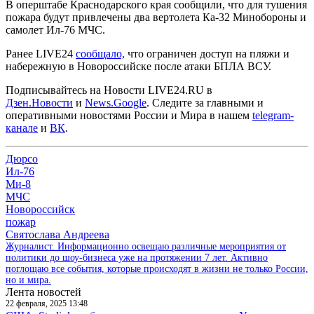
В оперштабе Краснодарского края сообщили, что для тушения
пожара будут привлечены два вертолета Ка-32 Минобороны и
самолет Ил-76 МЧС.
Ранее LIVE24
сообщало,
что ограничен доступ на пляжи и
набережную в Новороссийске после атаки БПЛА ВСУ.
Подписывайтесь на Новости LIVE24.RU
в
Дзен.Новости
и
News.Google
. Следите за главными и
оперативными новостями России и Мира в нашем
telegram-
канале
и
ВК
.
Дюрсо
Ил-76
Ми-8
МЧС
Новороссийск
пожар
Святослава Андреева
Журналист. Информационно освещаю различные мероприятия от
политики до шоу-бизнеса уже на протяжении 7 лет. Активно
поглощаю все события, которые происходят в жизни не только России,
но и мира.
Лента новостей
22 февраля, 2025 13:48