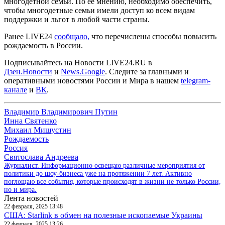
многодетной семьи. По ее мнению, необходимо обеспечить,
чтобы многодетные семьи имели доступ ко всем видам
поддержки и льгот в любой части страны.
Ранее LIVE24
сообщало,
что перечислены способы повысить
рождаемость в России.
Подписывайтесь на Новости LIVE24.RU
в
Дзен.Новости
и
News.Google
. Следите за главными и
оперативными новостями России и Мира в нашем
telegram-
канале
и
ВК
.
Владимир Владимирович Путин
Инна Святенко
Михаил Мишустин
Рождаемость
Россия
Святослава Андреева
Журналист. Информационно освещаю различные мероприятия от
политики до шоу-бизнеса уже на протяжении 7 лет. Активно
поглощаю все события, которые происходят в жизни не только России,
но и мира.
Лента новостей
22 февраля, 2025 13:48
США: Starlink в обмен на полезные ископаемые Украины
22 февраля, 2025 13:26