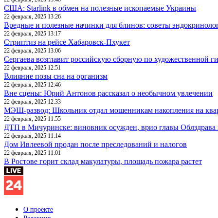
США: Starlink в обмен на полезные ископаемые Украины
22 февраля, 2025 13:26
Вредные и полезные начинки для блинов: советы эндокриноло
22 февраля, 2025 13:17
Стриптиз на рейсе Хабаровск-Пхукет
22 февраля, 2025 13:06
Сергаева возглавит российскую сборную по художественной г
22 февраля, 2025 12:51
Влияние позы сна на организм
22 февраля, 2025 12:46
Вне сцены: Юрий Антонов рассказал о необычном увлечении
22 февраля, 2025 12:33
МЭШ-развод: Школьник отдал мошенникам накопления на ква
22 февраля, 2025 11:55
ДТП в Мичуринске: виновник осужден, врио главы Облздрава 
22 февраля, 2025 11:14
Дом Ивлеевой продан после преследований и налогов
22 февраля, 2025 11:01
В Ростове горит склад макулатуры, площадь пожара растет
О проекте