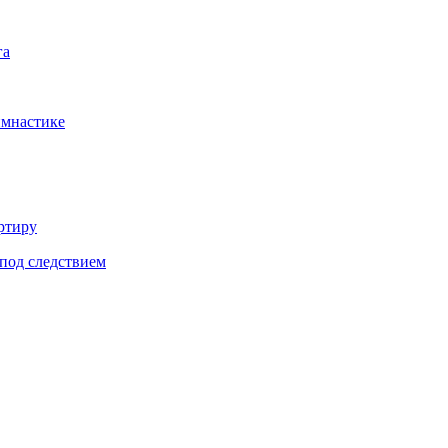
га
имнастике
ртиру
под следствием