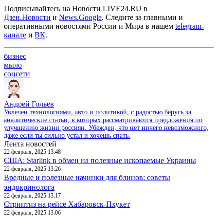
Подписывайтесь на Новости LIVE24.RU
в
Дзен.Новости
и
News.Google
. Следите за главными и
оперативными новостями России и Мира в нашем
telegram-
канале
и
ВК
.
бизнес
мыло
соцсети
Андрей Гольев
Увлечен технологиями, авто и политикой, с радостью берусь за
аналитические статьи, в которых рассматриваются предложения по
улучшению жизни россиян. Убежден, что нет ничего невозможного,
даже если ты сильно устал и хочешь спать.
Лента новостей
22 февраля, 2025 13:48
США: Starlink в обмен на полезные ископаемые Украины
22 февраля, 2025 13:26
Вредные и полезные начинки для блинов: советы
эндокринолога
22 февраля, 2025 13:17
Стриптиз на рейсе Хабаровск-Пхукет
22 февраля, 2025 13:06