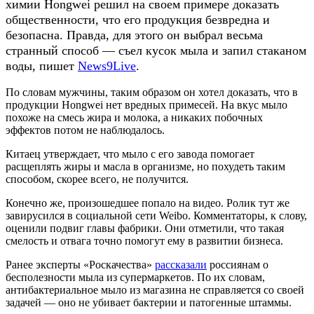
химии Hongwei решил на своем примере доказать
общественности, что его продукция безвредна и
безопасна. Правда, для этого он выбрал весьма
странный способ — съел кусок мыла и запил стаканом
воды, пишет
News9Live
.
По словам мужчины, таким образом он хотел доказать, что в
продукции Hongwei нет вредных примесей. На вкус мыло
похоже на смесь жира и молока, а никаких побочных
эффектов потом не наблюдалось.
Китаец утверждает, что мыло с его завода помогает
расщеплять жиры и масла в организме, но похудеть таким
способом, скорее всего, не получится.
Конечно же, произошедшее попало на видео. Ролик тут же
завирусился в социальной сети Weibo. Комментаторы, к слову,
оценили подвиг главы фабрики. Они отметили, что такая
смелость и отвага точно помогут ему в развитии бизнеса.
Ранее эксперты «Роскачества»
рассказали
россиянам о
бесполезности мыла из супермаркетов. По их словам,
антибактериальное мыло из магазина не справляется со своей
задачей — оно не убивает бактерии и патогенные штаммы.