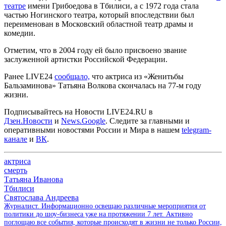
театре
имени Грибоедова в Тбилиси, а с 1972 года стала
частью Ногинского театра, который впоследствии был
переименован в Московский областной театр драмы и
комедии.
Отметим, что в 2004 году ей было присвоено звание
заслуженной артистки Российской Федерации.
Ранее LIVE24
сообщало,
что актриса из «Женитьбы
Бальзаминова» Татьяна Волкова скончалась на 77-м году
жизни.
Подписывайтесь на Новости LIVE24.RU
в
Дзен.Новости
и
News.Google
. Следите за главными и
оперативными новостями России и Мира в нашем
telegram-
канале
и
ВК
.
актриса
смерть
Татьяна Иванова
Тбилиси
Святослава Андреева
Журналист. Информационно освещаю различные мероприятия от
политики до шоу-бизнеса уже на протяжении 7 лет. Активно
поглощаю все события, которые происходят в жизни не только России,