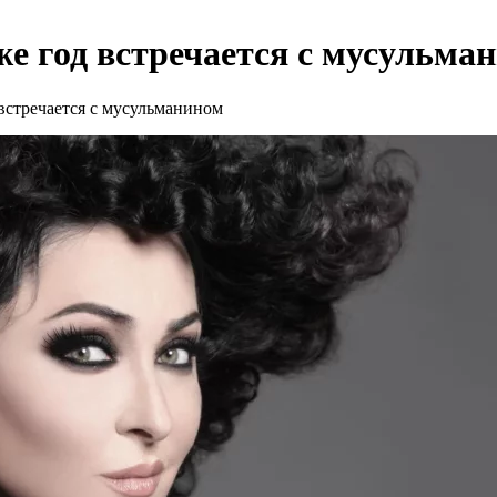
же год встречается с мусульма
встречается с мусульманином