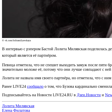
© vk.com/lolitamilyavskaya
В интервью с рэпером Бастой Лолита Милявская поделилась де
который является её партнёром.
Певица отметила, что не спешит выходить замуж после пяти бр
значительно моложе её, потому что они лучше совпадают с ней 
Лолита не назвала имя своего партнёра, но отметила, что с ним
Ранее LIVE24
сообщало
о том, что Бузова кардинально сменил
Подписывайтесь на Новости LIVE24.RU
в
Дзен.Новости
и
New
Лолита Милявская
Елена Филатова