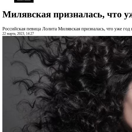
Милявская призналась, что у
Российская певица Лолита Милявская призналась, что уже год 
22 марта, 2023, 14:27