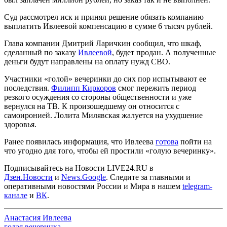
Суд рассмотрел иск и принял решение обязать компанию
выплатить Ивлеевой компенсацию в сумме 6 тысяч рублей.
Глава компании Дмитрий Ларичкин сообщил, что шкаф,
сделанный по заказу
Ивлеевой
, будет продан. А полученные
деньги будут направлены на оплату нужд СВО.
Участники «голой» вечеринки до сих пор испытывают ее
последствия.
Филипп Киркоров
смог пережить период
резкого осуждения со стороны общественности и уже
вернулся на ТВ. К произошедшему он относится с
самоиронией. Лолита Милявская жалуется на ухудшение
здоровья.
Ранее появилась информация, что Ивлеева
готова
пойти на
что угодно для того, чтобы ей простили «голую вечеринку».
Подписывайтесь на Новости LIVE24.RU
в
Дзен.Новости
и
News.Google
. Следите за главными и
оперативными новостями России и Мира в нашем
telegram-
канале
и
ВК
.
Анастасия Ивлеева
голая вечеринка