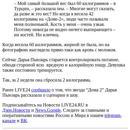
– Мой самый большой вес был 60 килограммов – в
Турции, – рассказала она. – Многие могут сказать,
да разве ж это вес? Но когда я весила 42
килограмма на «Доме-2», люди часто называли
меня полненькой. Кость у меня – очень узкая.
Поэтому никогда не видно ничего выпирающего –
ни костей. Ни ключиц.
Когда весила 60 килограммов, жирной не была, но на
фотографиях выглядела прямо-таки как кровь с молоком.
Сейчас Дарья Пынзарь старается контролировать питание,
обходя стороной всю вредную и калорийную пищу. Девушка
также постоянно тренируется.
Так, за 2 недели она сбросила 2 килограмма.
Ранее LIVE24
сообщало
о том, что звезда “Дома 2” Дарья
Пынзарь рассказала о сценарии в шоу.
Подписывайтесь на Новости LIVE24.RU
в
Дзен.Новости
и
News.Google
. Следите за главными и
оперативными новостями России и Мира в нашем
telegram-
канале
и
ВК
.