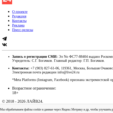
О проекте
Редакция
Контакты
Реклама
Пресс-релизы
Запись о регистрации СМИ:
Эл No ФС77-88404 выдано Роскомн
Учредитель: С.Г. Богачков. Главный редактор: Г.П. Богачков.
Контакты:
+7 (903) 827-61-06, 119361, Москва, Большая Очаковс
Электронная почта редакции info@live24.ru
*Meta Platforms (Instagram, Facebook) признана экстремистской 
Возрастное ограничение:
18+
© 2018 - 2026 ЛАЙВ24.
Пользовательское соглашение
|
Политика конфиденциально
Мы обрабатываем файлы cookie и данные через Яндекс.Метрику и др, чтобы улучшить раб
Наверх