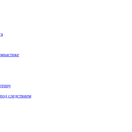
га
имнастике
ртиру
под следствием