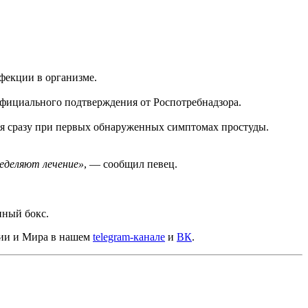
нфекции в организме.
официального подтверждения от Роспотребнадзора.
ся сразу при первых обнаруженных симптомах простуды.
ределяют лечение»
, — сообщил певец.
ный бокс.
сии и Мира в нашем
telegram-канале
и
ВК
.