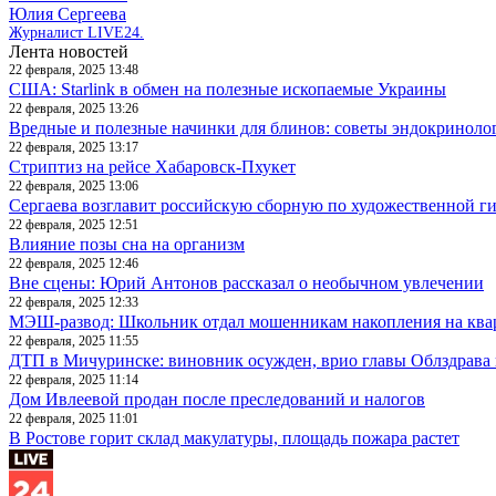
Юлия Сергеева
Журналист LIVE24.
Лента новостей
22 февраля, 2025 13:48
США: Starlink в обмен на полезные ископаемые Украины
22 февраля, 2025 13:26
Вредные и полезные начинки для блинов: советы эндокриноло
22 февраля, 2025 13:17
Стриптиз на рейсе Хабаровск-Пхукет
22 февраля, 2025 13:06
Сергаева возглавит российскую сборную по художественной г
22 февраля, 2025 12:51
Влияние позы сна на организм
22 февраля, 2025 12:46
Вне сцены: Юрий Антонов рассказал о необычном увлечении
22 февраля, 2025 12:33
МЭШ-развод: Школьник отдал мошенникам накопления на ква
22 февраля, 2025 11:55
ДТП в Мичуринске: виновник осужден, врио главы Облздрава 
22 февраля, 2025 11:14
Дом Ивлеевой продан после преследований и налогов
22 февраля, 2025 11:01
В Ростове горит склад макулатуры, площадь пожара растет