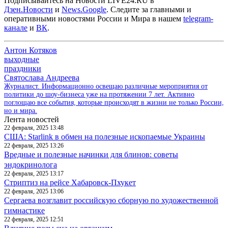
Подписывайтесь на Новости LIVE24.RU
в
Дзен.Новости
и
News.Google
. Следите за главными и
оперативными новостями России и Мира в нашем
telegram-
канале
и
ВК
.
Антон Котяков
выходные
праздники
Святослава Андреева
Журналист. Информационно освещаю различные мероприятия от
политики до шоу-бизнеса уже на протяжении 7 лет. Активно
поглощаю все события, которые происходят в жизни не только России,
но и мира.
Лента новостей
22 февраля, 2025 13:48
США: Starlink в обмен на полезные ископаемые Украины
22 февраля, 2025 13:26
Вредные и полезные начинки для блинов: советы
эндокринолога
22 февраля, 2025 13:17
Стриптиз на рейсе Хабаровск-Пхукет
22 февраля, 2025 13:06
Сергаева возглавит российскую сборную по художественной
гимнастике
22 февраля, 2025 12:51