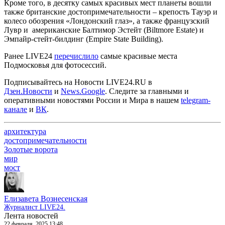
Кроме того, в десятку самых красивых мест планеты вошли
также британские достопримечательности – крепость Тауэр и
колесо обозрения «Лондонский глаз», а также французский
Лувр и американские Балтимор Эстейт (Biltmore Estate) и
Эмпайр-стейт-билдинг (Empire State Building).
Ранее LIVE24
перечислило
самые красивые места
Подмосковья для фотосессий.
Подписывайтесь на Новости LIVE24.RU
в
Дзен.Новости
и
News.Google
. Следите за главными и
оперативными новостями России и Мира в нашем
telegram-
канале
и
ВК
.
архитектура
достопримечательности
Золотые ворота
мир
мост
Елизавета Вознесенская
Журналист LIVE24.
Лента новостей
22 февраля, 2025 13:48