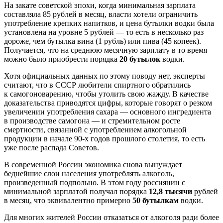
На закате советской эпохи, когда минимальная зарплата
составляла 85 рублей в месяц, власти хотели ограничить
употребление крепких напитков, и цена бутылки водки была
установлена на уровне 5 рублей — то есть в несколько раз
дороже, чем бутылка вина (1 рубль) или пива (45 копеек).
Получается, что на среднюю месячную зарплату в то время
можно было приобрести порядка
20 бутылок
водки.
Хотя официальных данных по этому поводу нет, эксперты
считают, что в СССР любители спиртного обратились
к самогоноварению, чтобы утолить свою жажду. В качестве
доказательства приводятся цифры, которые говорят о резком
увеличении употребления сахара — основного ингредиента
в производстве самогона — и стремительном росте
смертности, связанной с употреблением алкогольной
продукции в начале 90-х годов прошлого столетия, то есть
уже после распада Советов.
В современной России экономика снова вынуждает
беднейшие слои населения употреблять алкоголь,
произведенный подпольно. В этом году россиянин с
минимальной зарплатой получал порядка
12,8 тысячи
рублей
в месяц, что эквивалентно примерно
50 бутылкам
водки.
Для многих жителей России отказаться от алкоголя ради более