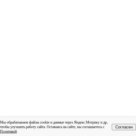
Мы обрабатываем файлы cookie и данные через Яндекс.Метрику и др,
чтобы улучшить работу сайта. Оставаясь на сайте, вы соглашаетесь с
Согласен
Политикой
.