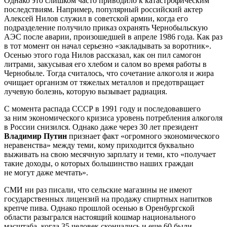
Однако это слишком часто приводило к катастрофическим
последствиям. Например, популярный российский актер
Алексей Нилов служил в советской армии, когда его
подразделение получило приказ охранять Чернобыльскую
АЭС после аварии, произошедшей в апреле 1986 года. Как раз
в тот момент он начал серьезно «закладывать за воротник».
Осенью этого года Нилов рассказал, как он пил самогон
литрами, закусывая его хлебом и салом во время работы в
Чернобыле. Тогда считалось, что сочетание алкоголя и жира
очищает организм от тяжелых металлов и предотвращает
лучевую болезнь, которую вызывает радиация.
С момента распада СССР в 1991 году и последовавшего
за ним экономического кризиса уровень потребления алкоголя
в России снизился. Однако даже через 30 лет президент
Владимир Путин
признает факт «огромного экономического
неравенства» между теми, кому приходится буквально
выживать на свою месячную зарплату и теми, кто «получает
такие доходы, о которых большинство наших граждан
не могут даже мечтать».
СМИ ни раз писали, что сельские магазины не имеют
государственных лицензий на продажу спиртных напитков
крепче пива. Однако прошлой осенью в Оренбургской
области разыгрался настоящий кошмар национального
масштаба, когда 35 человек скончались и еще 60 были