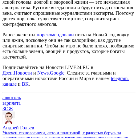
ясной головы, долгой и здоровой жизни — это немыслимая
альтернатива. Русские всегда пили и будут пить до скончания
века, считают опрошенные журналистами эксперты. Поэтому
до тех пор, пока существует спиртное, сохранится риск
контрафактного алкоголя.
Ранее эксперты
порекомендовали
пить на Новый год водку
или джин, поскольку они не так калорийны, как другие
спиртные напитки. Чтобы на утро не было плохо, необходимо
есть больше зелени, овощей и продуктов, которые богаты
клетчаткой.
Подписывайтесь на Новости LIVE24.RU
в
Дзен.Новости
и
News.Google
. Следите за главными и
оперативными новостями России и Мира в нашем
telegram-
канале
и
ВК
.
алкоголь
зарплата
ЗОЖ
Андрей Гольев
Увлечен технологиями, авто и политикой, с радостью берусь за
аналитические статьи, в которых рассматриваются предложения по