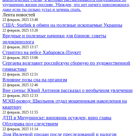
улучшению жизни россиян. Убежден, что нет ничего невозможного,
даже если ты сильно устал и хочешь спать.
Лента новостей
22 февраля, 2025 13:48
США: Starlink в обмен на полезные ископаемые Украины
22 февраля, 2025 13:26
Вредные и полезные начинки для блинов: советы
эндокринолога
22 февраля, 2025 13:17
Стриптиз на рейсе Хабаровск-Пхукет
22 февраля, 2025 13:06
Сергаева возглавит российскую сборную по художественной
гимнастике
22 февраля, 2025 12:51
Влияние позы сна на организм
22 февраля, 2025 12:46
Вне сцены: Юрий Антонов рассказал о необычном увлечении
22 февраля, 2025 12:33
МЭШ-развод: Школьник отдал мошенникам накопления на
квартиру
22 февраля, 2025 11:55
ДТП в Мичуринске: виновник осужден, врио главы
Облздрава под следствием
22 февраля, 2025 11:14
Дом Ивлеевой продан после преследований и налогов