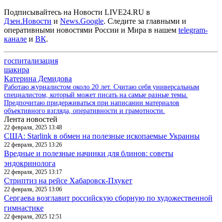
Подписывайтесь на Новости LIVE24.RU
в
Дзен.Новости
и
News.Google
. Следите за главными и
оперативными новостями России и Мира в нашем
telegram-
канале
и
ВК
.
госпитализация
шакира
Катерина Демидова
Работаю журналистом около 20 лет. Считаю себя универсальным
специалистом, который может писать на самые разные темы.
Предпочитаю придерживаться при написании материалов
объективного взгляда, оперативности и грамотности.
Лента новостей
22 февраля, 2025 13:48
США: Starlink в обмен на полезные ископаемые Украины
22 февраля, 2025 13:26
Вредные и полезные начинки для блинов: советы
эндокринолога
22 февраля, 2025 13:17
Стриптиз на рейсе Хабаровск-Пхукет
22 февраля, 2025 13:06
Сергаева возглавит российскую сборную по художественной
гимнастике
22 февраля, 2025 12:51