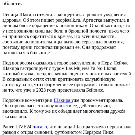
области.
Певица Шакира отменила концерт из-за резкого ухудшения
здоровья. Об этом пишет peopletalk.ru. Артистка выпустила в
личном блоге обращение к поклонникам. Она объяснила, что
у нее возникли сильные боли в брюшной полости, из-за чего
ей пришлось обратиться к врачам. По всей видимости,
состояние исполнительницы вызвало серьезные опасения,
поэтому врачи госпитализировали ее. Она продолжает
находиться в больнице.
Под вопросом оказалось второе выступление в Перу. Сейчас
Шакира гастролирует с туром Las Mujeres Ya No Lloran,
который вызвал неоднозначные оценки у некоторых зрителей.
В социальных сетях стали критиковать колумбийскую
артистку за то, что оформление ее программы сильно похоже
на то, что уже в 2023 году представляла Бейонсе.
Подобные комментарии
Шакира
уже прокомментировала.
Она призналась, что шоу коллеги ее, действительно,
вдохновило. К тому же их объединяет многолетняя дружба,
сказала она.
Ранее LIVE24
писало
, что певица Шакира тяжело переживала
развод с отцом сыновей, футболистом Жераром Пике.