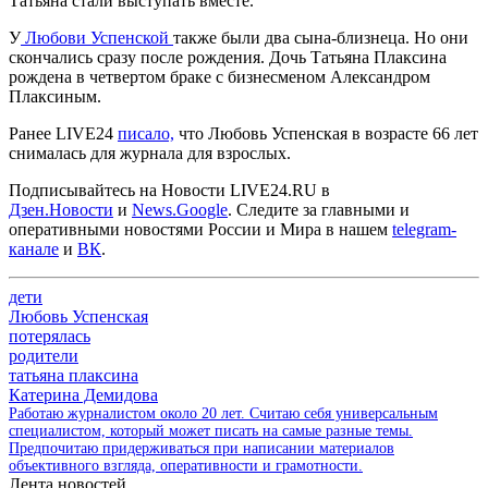
Татьяна стали выступать вместе.
У
Любови Успенской
также были два сына-близнеца. Но они
скончались сразу после рождения. Дочь Татьяна Плаксина
рождена в четвертом браке с бизнесменом Александром
Плаксиным.
Ранее LIVE24
писало,
что Любовь Успенская в возрасте 66 лет
снималась для журнала для взрослых.
Подписывайтесь на Новости LIVE24.RU
в
Дзен.Новости
и
News.Google
. Следите за главными и
оперативными новостями России и Мира в нашем
telegram-
канале
и
ВК
.
дети
Любовь Успенская
потерялась
родители
татьяна плаксина
Катерина Демидова
Работаю журналистом около 20 лет. Считаю себя универсальным
специалистом, который может писать на самые разные темы.
Предпочитаю придерживаться при написании материалов
объективного взгляда, оперативности и грамотности.
Лента новостей