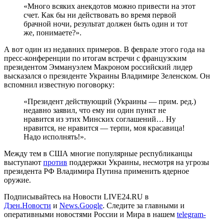
«Много всяких анекдотов можно привести на этот
счет. Как бы ни действовать во время первой
брачной ночи, результат должен быть один и тот
же, понимаете?».
А вот один из недавних примеров. В феврале этого года на
пресс-конференции по итогам встречи с французским
президентом Эммануэлем Макроном российский лидер
высказался о президенте Украины Владимире Зеленском. Он
вспомнил известную поговорку:
«Президент действующий (Украины — прим. ред.)
недавно заявил, что ему ни один пункт не
нравится из этих Минских соглашений… Ну
нравится, не нравится — терпи, моя красавица!
Надо исполнять!».
Между тем в США многие популярные республиканцы
выступают
против
поддержки Украины, несмотря на угрозы
президента РФ Владимира Путина применить ядерное
оружие.
Подписывайтесь на Новости LIVE24.RU
в
Дзен.Новости
и
News.Google
. Следите за главными и
оперативными новостями России и Мира в нашем
telegram-