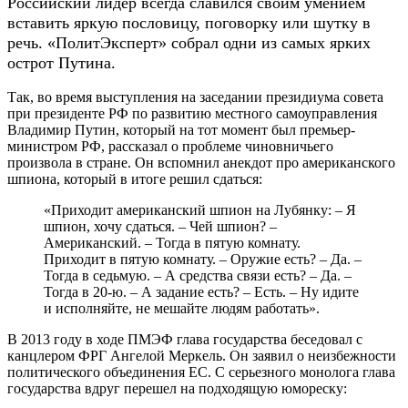
Российский лидер всегда славился своим умением
вставить яркую пословицу, поговорку или шутку в
речь. «ПолитЭксперт» собрал одни из самых ярких
острот Путина.
Так, во время выступления на заседании президиума совета
при президенте РФ по развитию местного самоуправления
Владимир Путин, который на тот момент был премьер-
министром РФ, рассказал о проблеме чиновничьего
произвола в стране. Он вспомнил анекдот про американского
шпиона, который в итоге решил сдаться:
«Приходит американский шпион на Лубянку: – Я
шпион, хочу сдаться. – Чей шпион? –
Американский. – Тогда в пятую комнату.
Приходит в пятую комнату. – Оружие есть? – Да. –
Тогда в седьмую. – А средства связи есть? – Да. –
Тогда в 20-ю. – А задание есть? – Есть. – Ну идите
и исполняйте, не мешайте людям работать».
В 2013 году в ходе ПМЭФ глава государства беседовал с
канцлером ФРГ Ангелой Меркель. Он заявил о неизбежности
политического объединения ЕС. С серьезного монолога глава
государства вдруг перешел на подходящую юмореску: