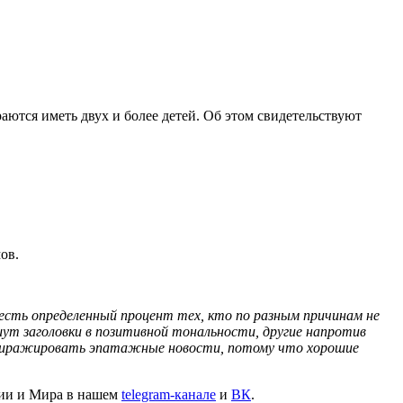
аются иметь двух и более детей. Об этом свидетельствуют
ов.
а есть определенный процент тех, кто по разным причинам не
ут заголовки в позитивной тональности, другие напротив
ее тиражировать эпатажные новости, потому что хорошие
сии и Мира в нашем
telegram-канале
и
ВК
.