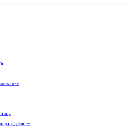
га
имнастике
ртиру
под следствием