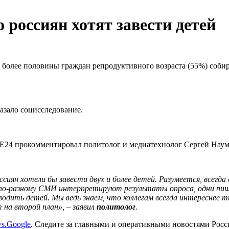
россиян хотят завести детей
, более половины граждан репродуктивного возраста (55%) собир
казало социсследование.
E24 прокомментировал политолог и медиатехнолог Сергей Наум
сиян хотели бы завести двух и более детей. Разумеется, всегд
о по-разному СМИ интерпретируют результаты опроса, одни пиш
аводить детей. Мы ведь знаем, что коллегам всегда интересн
 на второй план», – заявил
политолог
.
s.Google
. Следите за главными и оперативными новостями Рос