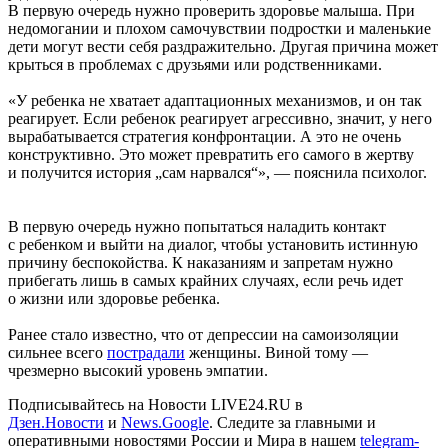
В первую очередь нужно проверить здоровье малыша. При
недомогании и плохом самочувствии подростки и маленькие
дети могут вести себя раздражительно. Другая причина может
крыться в проблемах с друзьями или родственниками.
«У ребенка не хватает адаптационных механизмов, и он так
реагирует. Если ребенок реагирует агрессивно, значит, у него
вырабатывается стратегия конфронтации. А это не очень
конструктивно. Это может превратить его самого в жертву
и получится история „сам нарвался“», — пояснила психолог.
В первую очередь нужно попытаться наладить контакт
с ребенком и выйти на диалог, чтобы установить истинную
причину беспокойства. К наказаниям и запретам нужно
прибегать лишь в самых крайних случаях, если речь идет
о жизни или здоровье ребенка.
Ранее стало известно, что от депрессии на самоизоляции
сильнее всего
пострадали
женщины. Виной тому —
чрезмерно высокий уровень эмпатии.
Подписывайтесь на Новости LIVE24.RU
в
Дзен.Новости
и
News.Google
. Следите за главными и
оперативными новостями России и Мира в нашем
telegram-