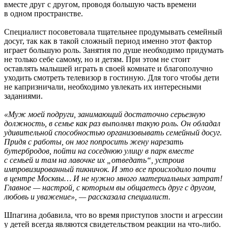
вместе друг с другом, проводя большую часть времени
в одном пространстве.
Специалист посоветовала тщательнее продумывать семейный
досуг, так как в такой сложный период именно этот фактор
играет большую роль. Занятия по душе необходимо придумать
не только себе самому, но и детям. При этом не стоит
оставлять малышей играть в своей комнате и благополучно
уходить смотреть телевизор в гостиную. Для того чтобы дети
не капризничали, необходимо увлекать их интересными
заданиями.
«Муж моей подруги, занимающий достаточно серьезную
должность, в семье как раз выполнял такую роль. Он обладал
удивительной способностью организовывать семейный досуг.
Придя с работы, он мог попросить жену нарезать
бутербродов, пойти на соседнюю улицу в парк вместе
с семьей и там на лавочке их „отведать“, устроив
импровизированный пикничок. И это все происходило почти
в центре Москвы… И не нужно много материальных затрат!
Главное — настрой, с которым вы общаетесь друг с другом,
любовь и уважение», — рассказала специалист.
Шпагина добавила, что во время приступов злости и агрессии
у детей всегда являются свидетельством реакции на что-либо.