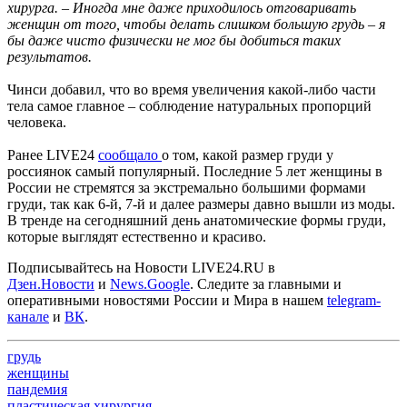
хирурга. – Иногда мне даже приходилось отговаривать
женщин от того, чтобы делать слишком большую грудь – я
бы даже чисто физически не мог бы добиться таких
результатов.
Чинси добавил, что во время увеличения какой-либо части
тела самое главное – соблюдение натуральных пропорций
человека.
Ранее LIVE24
сообщало
о том, какой размер груди у
россиянок самый популярный. Последние 5 лет женщины в
России не стремятся за экстремально большими формами
груди, так как 6-й, 7-й и далее размеры давно вышли из моды.
В тренде на сегодняшний день анатомические формы груди,
которые выглядят естественно и красиво.
Подписывайтесь на Новости LIVE24.RU
в
Дзен.Новости
и
News.Google
. Следите за главными и
оперативными новостями России и Мира в нашем
telegram-
канале
и
ВК
.
грудь
женщины
пандемия
пластическая хирургия