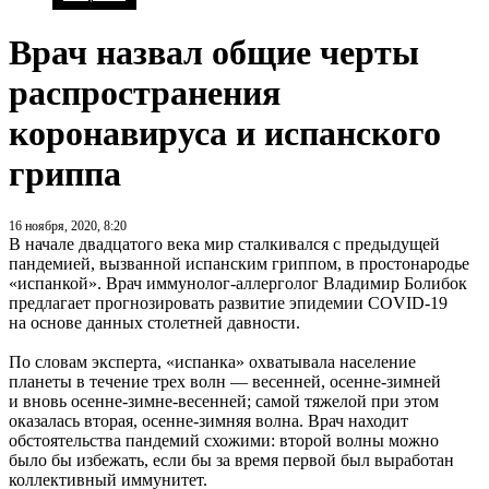
Врач назвал общие черты
распространения
коронавируса и испанского
гриппа
16 ноября, 2020, 8:20
В начале двадцатого века мир сталкивался с предыдущей
пандемией, вызванной испанским гриппом, в простонародье
«испанкой». Врач иммунолог-аллерголог Владимир Болибок
предлагает прогнозировать развитие эпидемии COVID-19
на основе данных столетней давности.
По словам эксперта, «испанка» охватывала население
планеты в течение трех волн — весенней, осенне-зимней
и вновь осенне-зимне-весенней; самой тяжелой при этом
оказалась вторая, осенне-зимняя волна. Врач находит
обстоятельства пандемий схожими: второй волны можно
было бы избежать, если бы за время первой был выработан
коллективный иммунитет.