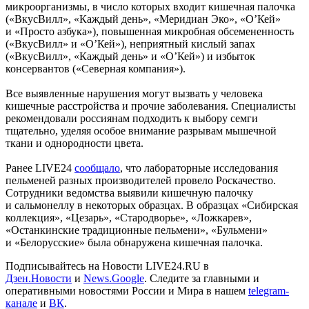
микроорганизмы, в число которых входит кишечная палочка
(«ВкусВилл», «Каждый день», «Меридиан Эко», «О’Кей»
и «Просто азбука»), повышенная микробная обсемененность
(«ВкусВилл» и «О’Кей»), неприятный кислый запах
(«ВкусВилл», «Каждый день» и «О’Кей») и избыток
консервантов («Северная компания»).
Все выявленные нарушения могут вызвать у человека
кишечные расстройства и прочие заболевания. Специалисты
рекомендовали россиянам подходить к выбору семги
тщательно, уделяя особое внимание разрывам мышечной
ткани и однородности цвета.
Ранее LIVE24
сообщало
, что лабораторные исследования
пельменей разных производителей провело Роскачество.
Сотрудники ведомства выявили кишечную палочку
и сальмонеллу в некоторых образцах. В образцах «Сибирская
коллекция», «Цезарь», «Стародворье», «Ложкарев»,
«Останкинские традиционные пельмени», «Бульмени»
и «Белорусские» была обнаружена кишечная палочка.
Подписывайтесь на Новости LIVE24.RU
в
Дзен.Новости
и
News.Google
. Следите за главными и
оперативными новостями России и Мира в нашем
telegram-
канале
и
ВК
.