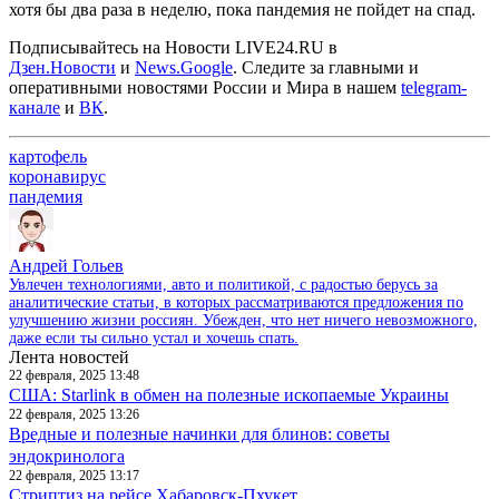
хотя бы два раза в неделю, пока пандемия не пойдет на спад.
Подписывайтесь на Новости LIVE24.RU
в
Дзен.Новости
и
News.Google
. Следите за главными и
оперативными новостями России и Мира в нашем
telegram-
канале
и
ВК
.
картофель
коронавирус
пандемия
Андрей Гольев
Увлечен технологиями, авто и политикой, с радостью берусь за
аналитические статьи, в которых рассматриваются предложения по
улучшению жизни россиян. Убежден, что нет ничего невозможного,
даже если ты сильно устал и хочешь спать.
Лента новостей
22 февраля, 2025 13:48
США: Starlink в обмен на полезные ископаемые Украины
22 февраля, 2025 13:26
Вредные и полезные начинки для блинов: советы
эндокринолога
22 февраля, 2025 13:17
Стриптиз на рейсе Хабаровск-Пхукет