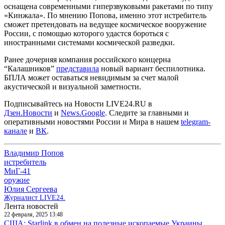
оснащена современными гиперзвуковыми ракетами по типу
«Кинжала». По мнению Попова, именно этот истребитель
сможет претендовать на ведущее космическое вооружение
России, с помощью которого удастся бороться с
иностранными системами космической разведки.
Ранее дочерняя компания российского концерна
“Калашников”
представила
новый вариант беспилотника.
БПЛА может оставаться невидимым за счет малой
акустической и визуальной заметности.
Подписывайтесь на Новости LIVE24.RU
в
Дзен.Новости
и
News.Google
. Следите за главными и
оперативными новостями России и Мира в нашем
telegram-
канале
и
ВК
.
Владимир Попов
истребитель
МиГ-41
оружие
Юлия Сергеева
Журналист LIVE24.
Лента новостей
22 февраля, 2025 13:48
США: Starlink в обмен на полезные ископаемые Украины