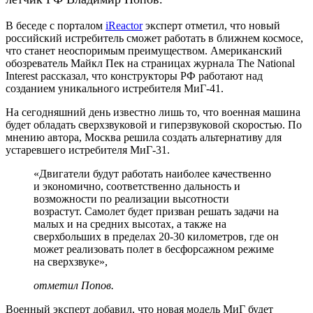
В беседе с порталом
iReactor
эксперт отметил, что новый
российский истребитель сможет работать в ближнем космосе,
что станет неоспоримым преимуществом. Американский
обозреватель Майкл Пек на страницах журнала The National
Interest рассказал, что конструкторы РФ работают над
созданием уникального истребителя МиГ-41.
На сегодняшний день известно лишь то, что военная машина
будет обладать сверхзвуковой и гиперзвуковой скоростью. По
мнению автора, Москва решила создать альтернативу для
устаревшего истребителя МиГ-31.
«Двигатели будут работать наиболее качественно
и экономично, соответственно дальность и
возможности по реализации высотности
возрастут. Самолет будет призван решать задачи на
малых и на средних высотах, а также на
сверхбольших в пределах 20-30 километров, где он
может реализовать полет в бесфорсажном режиме
на сверхзвуке»,
отметил Попов.
Военный эксперт добавил, что новая модель МиГ будет