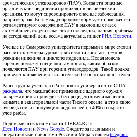
ароматических углеводородов (ПАУ). Когда эти опасные
органические соединения проникают в человеческий
организм, то могут спровоцировать опасные заболевания,
например, рак. Есть международные нормы, которые жестко
регламентируют содержание ПАУ в выхлопных газах
автомобилей, но учитывая число последних, данная проблема
на сегодняшний день весьма актуальна, пишет
РИА Новости
.
Ученые из Самарского университета первыми в мире смогли
рассчитать температурные зависимости констант темпов
реакции инденила и циклопентадиенила. Новая модель
горения поможет специалистам понять, каким образом
появляются ПАУ при горении углеводородов. Такой подход
приведет к появлению экологически безопасных двигателей.
Ранее группа ученых из Ратгерского университета в США
раскрыла
, что масштабное применение ядерного оружия
во время войны приведет к беспрецедентному изменению
климата в экваториальной части Тихого океана, а это в свою
очередь снизит популяцию водорослей на 40% и сократит
улов рыбы.
Подписывайтесь на Новости LIVE24.RU
в
Дзен.Новости
и
News.Google
. Следите за главными и
оперативными новостями России и Мира в нашем
telegram-