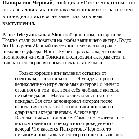
Панкратов-Черный
, сообщила «Газете.Ru» о том, что
осталась довольна спектаклем и никаких странностей
в поведении актера не заметила во время
выступления.
Ранее
Telegram-канал Shot
сообщил о том, что зрители
Томска стали жаловаться на якобы выпившего актера. Будто
бы Панкратов-Черный постоянно замолкал и играл с
помощью суфлера. Ирина Бушина рассказала, что после
постановки жители Томска аплодировали актерам стоя, и
никаких суфлеров во время спектакля не было.
– Только хорошие впечатления остались от
спектакля, – пояснила она. – Я увидела просто
великолепную игру любимых актеров! И ничего
странного в том, как вели себя любимые актеры,
не наблюдалось. Массово спектакль никто не
покидал. Зал стоя аплодировал актерам после
окончания спектакля. Поклонники постоянно
одаривали актера цветами. Александра
Васильевича – в том числе. Самые положительные
воспоминания по поводу этого проведенного
вечера! Что касается Панкратова-Черного, то
никакими подсказками суфлера он не пользовался