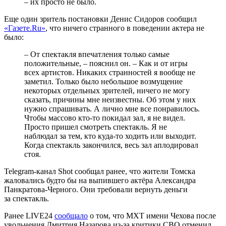
– их просто не было.
Еще один зритель постановки Денис Сидоров сообщил
«Газете.Ru»
, что ничего странного в поведении актера не
было:
– От спектакля впечатления только самые
положительные, – пояснил он. – Как и от игры
всех артистов. Никаких странностей я вообще не
заметил. Только было небольшое возмущение
некоторых отдельных зрителей, ничего не могу
сказать, причины мне неизвестны. Об этом у них
нужно спрашивать. А лично мне все понравилось.
Чтобы массово кто-то покидал зал, я не видел.
Просто пришел смотреть спектакль. Я не
наблюдал за тем, кто куда-то ходить или выходит.
Когда спектакль закончился, весь зал аплодировал
стоя.
Telegram-канал Shot сообщал ранее, что жители Томска
жаловались будто бы на выпившего актёра Александра
Панкратова-Черного. Они требовали вернуть деньги
за спектакль.
Ранее LIVE24
сообщало
о том, что МХТ имени Чехова после
увольнения Дмитрия Назарова из-за критики СВО отменил