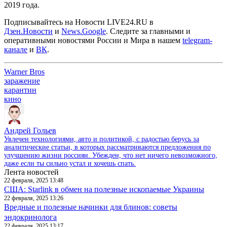
2019 года.
Подписывайтесь на Новости LIVE24.RU
в
Дзен.Новости
и
News.Google
. Следите за главными и
оперативными новостями России и Мира в нашем
telegram-
канале
и
ВК
.
Warner Bros
заражение
карантин
кино
Андрей Гольев
Увлечен технологиями, авто и политикой, с радостью берусь за
аналитические статьи, в которых рассматриваются предложения по
улучшению жизни россиян. Убежден, что нет ничего невозможного,
даже если ты сильно устал и хочешь спать.
Лента новостей
22 февраля, 2025 13:48
США: Starlink в обмен на полезные ископаемые Украины
22 февраля, 2025 13:26
Вредные и полезные начинки для блинов: советы
эндокринолога
22 февраля, 2025 13:17