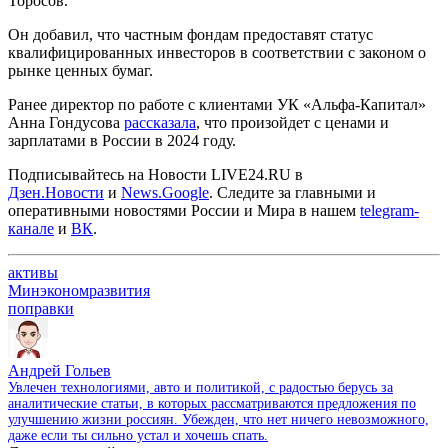
Торосов.
Он добавил, что частным фондам предоставят статус
квалифицированных инвесторов в соответствии с законом о
рынке ценных бумаг.
Ранее директор по работе с клиентами УК «Альфа-Капитал»
Анна Гондусова
рассказала
, что произойдет с ценами и
зарплатами в России в 2024 году.
Подписывайтесь на Новости LIVE24.RU
в
Дзен.Новости
и
News.Google
. Следите за главными и
оперативными новостями России и Мира в нашем
telegram-
канале
и
ВК
.
активы
Минэкономразвития
поправки
Андрей Гольев
Увлечен технологиями, авто и политикой, с радостью берусь за
аналитические статьи, в которых рассматриваются предложения по
улучшению жизни россиян. Убежден, что нет ничего невозможного,
даже если ты сильно устал и хочешь спать.