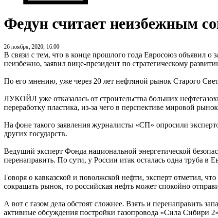
Федун считает неизбежным со
26 ноября, 2020, 16:00
В связи с тем, что в конце прошлого года Евросоюз объявил о 
неизбежно, заявил вице-президент по стратегическому разви
По его мнению, уже через 20 лет нефтяной рынок Старого Свет
ЛУКОЙЛ уже отказалась от строительства больших нефтегазох
переработку пластика, из-за чего в перспективе мировой рыно
На фоне такого заявления журналисты «СП» опросили эксперто
других государств.
Ведущий эксперт Фонда национальной энергетической безопасн
перенаправить. По сути, у России итак осталась одна труба в 
Говоря о кавказской и поволжской нефти, эксперт отметил, чт
сокращать рынок, то российская нефть может спокойно отправ
А вот с газом дела обстоят сложнее. Взять и перенаправить з
активные обсуждения постройки газопровода «Сила Сибири 2» 