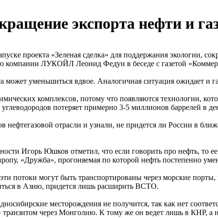
кращение экспорта нефти и газ
запуске проекта «Зеленая сделка» для поддержания экологии, со
тию компании ЛУКОЙЛ Леонид Федун в беседе с газетой «Коммер
а может уменьшиться вдвое. Аналогичная ситуация ожидает и га
имических комплексов, потому что появляются технологии, кот
к углеводородов потеряет примерно 3-5 миллионов баррелей в де
в нефтегазовой отрасли и узнали, не придется ли России в бли
ости Игорь Юшков отметил, что если говорить про нефть, то е
Европу, «Дружба», прогоняемая по которой нефть постепенно уме
о эти потоки могут быть транспортированы через морские порты,
иться в Азию, придется лишь расширить ВСТО.
ападносибирские месторождения не получится, так как нет соотв
транзитом через Монголию. К тому же он ведет лишь в КНР, а н