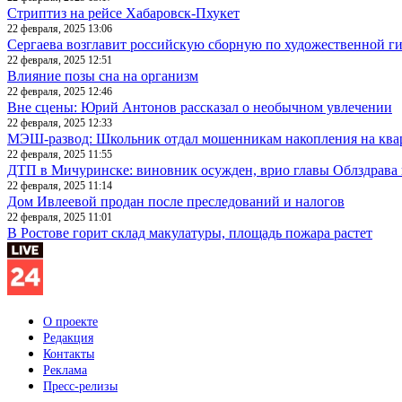
Стриптиз на рейсе Хабаровск-Пхукет
22 февраля, 2025 13:06
Сергаева возглавит российскую сборную по художественной г
22 февраля, 2025 12:51
Влияние позы сна на организм
22 февраля, 2025 12:46
Вне сцены: Юрий Антонов рассказал о необычном увлечении
22 февраля, 2025 12:33
МЭШ-развод: Школьник отдал мошенникам накопления на ква
22 февраля, 2025 11:55
ДТП в Мичуринске: виновник осужден, врио главы Облздрава 
22 февраля, 2025 11:14
Дом Ивлеевой продан после преследований и налогов
22 февраля, 2025 11:01
В Ростове горит склад макулатуры, площадь пожара растет
О проекте
Редакция
Контакты
Реклама
Пресс-релизы