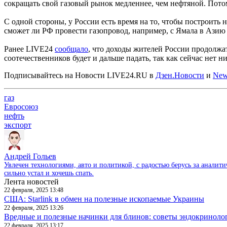
сокращать свой газовый рынок медленнее, чем нефтяной. Потом
С одной стороны, у России есть время на то, чтобы построить 
сможет ли РФ провести газопровод, например, с Ямала в Азию
Ранее LIVE24
сообщало
, что доходы жителей России продолжа
соотечественников будет и дальше падать, так как сейчас нет 
Подписывайтесь на Новости LIVE24.RU
в
Дзен.Новости
и
New
газ
Евросоюз
нефть
экспорт
Андрей Гольев
Увлечен технологиями, авто и политикой, с радостью берусь за аналит
сильно устал и хочешь спать.
Лента новостей
22 февраля, 2025 13:48
США: Starlink в обмен на полезные ископаемые Украины
22 февраля, 2025 13:26
Вредные и полезные начинки для блинов: советы эндокриноло
22 февраля, 2025 13:17