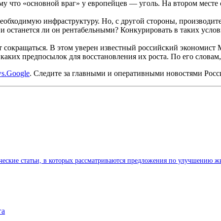
у что «основной враг» у европейцев — уголь. На втором месте ст
необходимую инфраструктуру. Но, с другой стороны, производите
 и останется ли он рентабельными? Конкурировать в таких усло
т сокращаться. В этом уверен известный российский экономист 
никаких предпосылок для восстановления их роста. По его словам
s.Google
. Следите за главными и оперативными новостями Рос
ические статьи, в которых рассматриваются предложения по улучшению ж
га