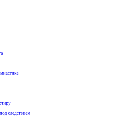
га
имнастике
ртиру
под следствием