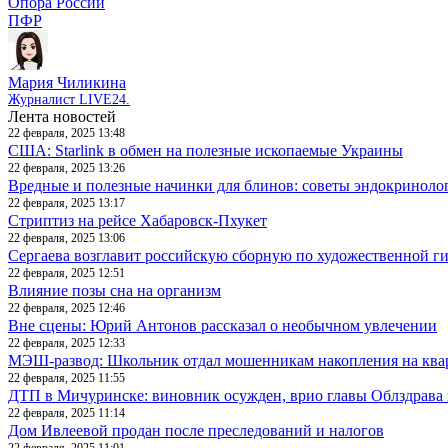
Опора России
ПФР
Мария Чиликина
Журналист LIVE24.
Лента новостей
22 февраля, 2025 13:48
США: Starlink в обмен на полезные ископаемые Украины
22 февраля, 2025 13:26
Вредные и полезные начинки для блинов: советы эндокриноло
22 февраля, 2025 13:17
Стриптиз на рейсе Хабаровск-Пхукет
22 февраля, 2025 13:06
Сергаева возглавит российскую сборную по художественной г
22 февраля, 2025 12:51
Влияние позы сна на организм
22 февраля, 2025 12:46
Вне сцены: Юрий Антонов рассказал о необычном увлечении
22 февраля, 2025 12:33
МЭШ-развод: Школьник отдал мошенникам накопления на ква
22 февраля, 2025 11:55
ДТП в Мичуринске: виновник осужден, врио главы Облздрава 
22 февраля, 2025 11:14
Дом Ивлеевой продан после преследований и налогов
22 февраля, 2025 11:01