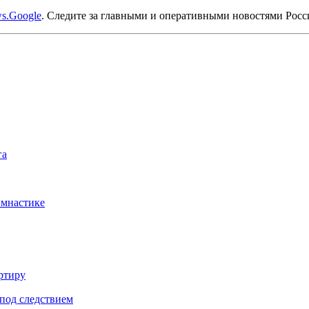
s.Google
. Следите за главными и оперативными новостями Рос
га
имнастике
ртиру
под следствием