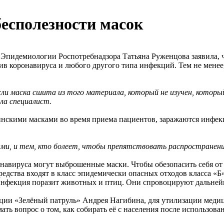
бесполезности масок
пидемиологии Роспотребнадзора Татьяна Руженцова заявила, ч
в коронавируса и любого другого типа инфекций. Тем не менее,
сли маска сшита из того материала, который не изучен, котор
ила специалист.
нскими масками во время приема пациентов, заражаются инфекци
ми, и тем, кто болеет, чтобы препятствовать распространени
навируса могут выброшенные маски. Чтобы обезопасить себя от 
едства входят в класс эпидемически опасных отходов класса «Б
 инфекция поразит животных и птиц. Они спровоцируют дальней
ции «Зелёный патруль» Андрея Нагибина, для утилизации медиц
ать вопрос о том, как собирать её с населения после использова