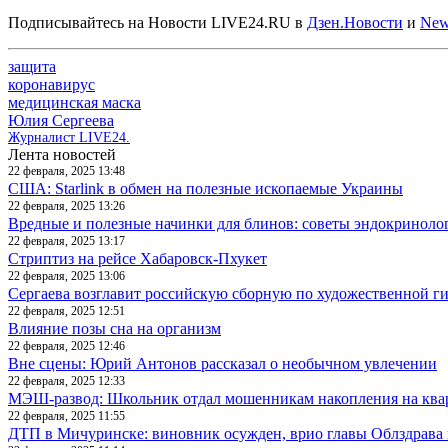
Подписывайтесь на Новости LIVE24.RU
в
Дзен.Новости
и
New
защита
коронавирус
медицинская маска
Юлия Сергеева
Журналист LIVE24.
Лента новостей
22 февраля, 2025 13:48
США: Starlink в обмен на полезные ископаемые Украины
22 февраля, 2025 13:26
Вредные и полезные начинки для блинов: советы эндокриноло
22 февраля, 2025 13:17
Стриптиз на рейсе Хабаровск-Пхукет
22 февраля, 2025 13:06
Сергаева возглавит российскую сборную по художественной г
22 февраля, 2025 12:51
Влияние позы сна на организм
22 февраля, 2025 12:46
Вне сцены: Юрий Антонов рассказал о необычном увлечении
22 февраля, 2025 12:33
МЭШ-развод: Школьник отдал мошенникам накопления на ква
22 февраля, 2025 11:55
ДТП в Мичуринске: виновник осужден, врио главы Облздрава 