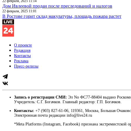
22 февраля, 2025 11:14
Дом Ивлеевой продан после преследований и налогов
22 февраля, 2025 11:01
В Ростове горит склад макулатуры, площадь пожара растет
О проекте
Редакция
Контакты
Реклама
Пресс-релизы
Запись о регистрации СМИ:
Эл No ФС77-88404 выдано Роскомн
Учредитель: С.Г. Богачков. Главный редактор: Г.П. Богачков.
Контакты:
+7 (903) 827-61-06, 119361, Москва, Большая Очаковс
Электронная почта редакции info@live24.ru
*Meta Platforms (Instagram, Facebook) признана экстремистской 