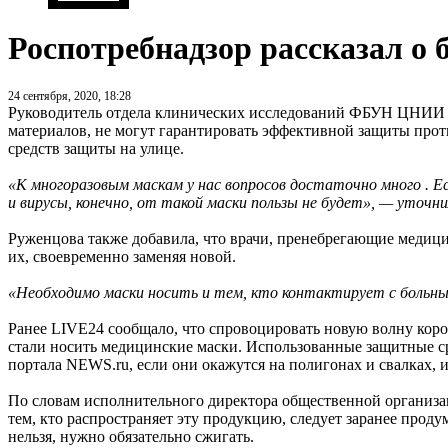
Роспотребнадзор рассказал о 
24 сентября, 2020, 18:28
Руководитель отдела клинических исследований ФБУН ЦНИИ Э
материалов, не могут гарантировать эффективной защиты проти
средств защиты на улице.
«К многоразовым маскам у нас вопросов достаточно много . Е
и вирусы, конечно, от такой маски пользы не будет», — уточн
Руженцова также добавила, что врачи, пренебрегающие медици
их, своевременно заменяя новой.
«Необходимо маски носить и тем, кто контактирует с больны
Ранее LIVE24 сообщало, что спровоцировать новую волну коро
стали носить медицинские маски. Использованные защитные ср
портала NEWS.ru, если они окажутся на полигонах и свалках,
По словам исполнительного директора общественной организа
тем, кто распространяет эту продукцию, следует заранее продум
нельзя, нужно обязательно сжигать.