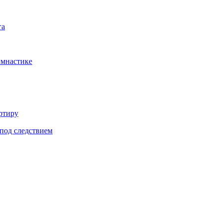
га
имнастике
ртиру
под следствием