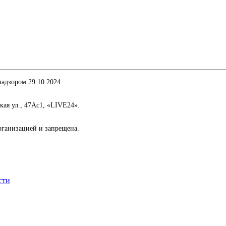
адзором 29.10.2024.
кая ул., 47Ас1, «LIVE24».
организацией и запрещена.
сти