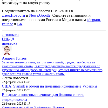
отреагирует на такую уловку.
Подписывайтесь на Новости LIVE24.RU
в
Дзен.Новости
и
News.Google
. Следите за главными и
оперативными новостями России и Мира в нашем
telegram-
канале
и
ВК
.
автошкола
ГИБДД
проверка
Андрей Гольев
Увлечен технологиями, авто и политикой, с радостью берусь за
аналитические статьи, в которых рассматриваются предложения по
улучшению жизни россиян. Убежден, что нет ничего невозможного,
даже если ты сильно устал и хочешь спать.
Лента новостей
22 февраля, 2025 13:48
США: Starlink в обмен на полезные ископаемые Украины
22 февраля, 2025 13:26
Вредные и полезные начинки для блинов: советы
эндокринолога
22 февраля, 2025 13:17
Стриптиз на рейсе Хабаровск-Пхукет