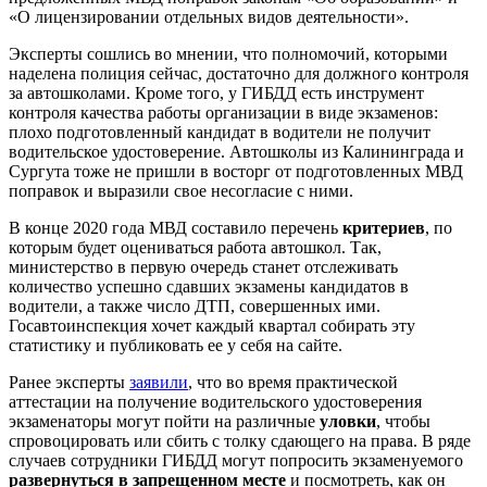
«О лицензировании отдельных видов деятельности».
Эксперты сошлись во мнении, что полномочий, которыми
наделена полиция сейчас, достаточно для должного контроля
за автошколами. Кроме того, у ГИБДД есть инструмент
контроля качества работы организации в виде экзаменов:
плохо подготовленный кандидат в водители не получит
водительское удостоверение. Автошколы из Калининграда и
Сургута тоже не пришли в восторг от подготовленных МВД
поправок и выразили свое несогласие с ними.
В конце 2020 года МВД составило перечень
критериев
, по
которым будет оцениваться работа автошкол. Так,
министерство в первую очередь станет отслеживать
количество успешно сдавших экзамены кандидатов в
водители, а также число ДТП, совершенных ими.
Госавтоинспекция хочет каждый квартал собирать эту
статистику и публиковать ее у себя на сайте.
Ранее эксперты
заявили
, что во время практической
аттестации на получение водительского удостоверения
экзаменаторы могут пойти на различные
уловки
, чтобы
спровоцировать или сбить с толку сдающего на права. В ряде
случаев сотрудники ГИБДД могут попросить экзаменуемого
развернуться в запрещенном месте
и посмотреть, как он