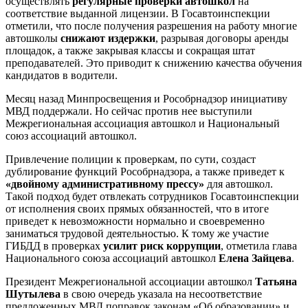
осуществлять
регулярные проверки автошкол
на
соответствие выданной лицензии. В Госавтоинспекции
отметили, что после получения разрешения на работу многие
автошколы
снижают издержки
, разрывая договоры аренды
площадок, а также закрывая классы и сокращая штат
преподавателей. Это приводит к снижению качества обучения
кандидатов в водители.
Месяц назад Минпросвещения и Рособрнадзор инициативу
МВД поддержали. Но сейчас против нее выступили
Межрегиональная ассоциация автошкол и Национальный
союз ассоциаций автошкол.
Привлечение полиции к проверкам, по сути, создаст
дублирование функций Рособрнадзора, а также приведет к
«двойному административному прессу»
для автошкол.
Такой подход будет отвлекать сотрудников Госавтоинспекции
от исполнения своих прямых обязанностей, что в итоге
приведет к невозможности нормально и своевременно
заниматься трудовой деятельностью. К тому же участие
ГИБДД в проверках
усилит риск коррупции
, отметила глава
Национального союза ассоциаций автошкол
Елена Зайцева
.
Президент Межрегиональной ассоциации автошкол
Татьяна
Шутылева
в свою очередь указала на несоответствие
предложенных МВД поправок законам «Об образовании» и