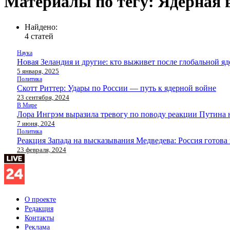
Материалы по тегу: Ядерная 
Найдено:
4 статей
Наука
Новая Зеландия и другие: кто выживет после глобальной я
5 января, 2025
Политика
Скотт Риттер: Удары по России — путь к ядерной войне
23 сентября, 2024
В Мире
Лора Ингрэм выразила тревогу по поводу реакции Путина
7 июня, 2024
Политика
Реакция Запада на высказывания Медведева: Россия готова
23 февраля, 2024
О проекте
Редакция
Контакты
Реклама