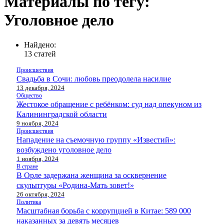
Материалы по тегу:
Уголовное дело
Найдено:
13 статей
Происшествия
Свадьба в Сочи: любовь преодолела насилие
13 декабря, 2024
Общество
Жестокое обращение с ребёнком: суд над опекуном из
Калининградской области
9 ноября, 2024
Происшествия
Нападение на съемочную группу «Известий»:
возбуждено уголовное дело
1 ноября, 2024
В стране
В Орле задержана женщина за осквернение
скульптуры «Родина-Мать зовет!»
26 октября, 2024
Политика
Масштабная борьба с коррупцией в Китае: 589 000
наказанных за девять месяцев