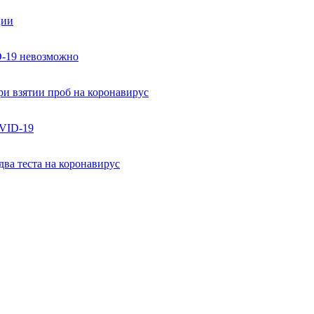
ции
D-19 невозможно
и взятии проб на коронавирус
OVID-19
ва теста на коронавирус