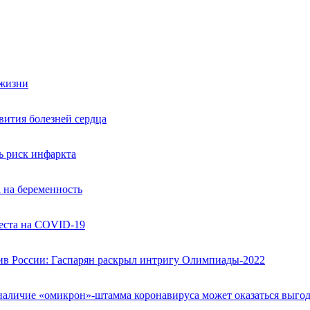
 жизни
вития болезней сердца
ть риск инфаркта
а на беременность
теста на COVID-19
ив России: Гаспарян раскрыл интригу Олимпиады-2022
а наличие «омикрон»-штамма коронавируса может оказаться выго