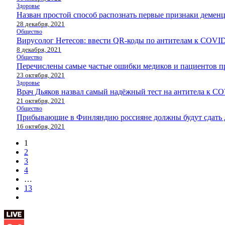
Здоровье
Назван простой способ распознать первые признаки демен
28 декабря, 2021
Общество
Вирусолог Нетесов: ввести QR-коды по антителам к COVI
8 декабря, 2021
Общество
Перечислены самые частые ошибки медиков и пациентов пр
23 октября, 2021
Здоровье
Врач Дьяков назвал самый надёжный тест на антитела к C
21 октября, 2021
Общество
Прибывающие в Финляндию россияне должны будут сдать д
16 октября, 2021
1
2
3
4
…
13