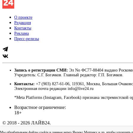
О проекте
Редакция
Контакты
Реклама
Пресс-релизы
Запись о регистрации СМИ:
Эл No ФС77-88404 выдано Роскомн
Учредитель: С.Г. Богачков. Главный редактор: Г.П. Богачков.
Контакты:
+7 (903) 827-61-06, 119361, Москва, Большая Очаковс
Электронная почта редакции info@live24.ru
*Meta Platforms (Instagram, Facebook) признана экстремистской 
Возрастное ограничение:
18+
© 2018 - 2026 ЛАЙВ24.
Пользовательское соглашение
|
Политика конфиденциально
Мы обрабатываем файлы cookie и данные через Яндекс.Метрику и др, чтобы улучшить раб