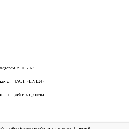
адзором 29.10.2024.
кая ул., 47Ас1, «LIVE24».
организацией и запрещена.
сти
оту сайта. Оставаясь на сайте, вы соглашаетесь с
Политикой
.