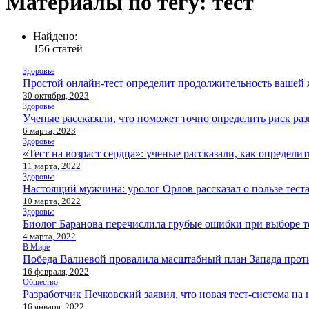
Материалы по тегу: тест
Найдено:
156 статей
Здоровье
Простой онлайн-тест определит продолжительность вашей
30 октября, 2023
Здоровье
Ученые рассказали, что поможет точно определить риск раз
6 марта, 2023
Здоровье
«Тест на возраст сердца»: ученые рассказали, как определи
11 марта, 2022
Здоровье
Настоящий мужчина: уролог Орлов рассказал о пользе тест
10 марта, 2022
Здоровье
Биолог Баранова перечислила грубые ошибки при выборе 
4 марта, 2022
В Мире
Победа Валиевой провалила масштабный план Запада прот
16 февраля, 2022
Общество
Разработчик Печковский заявил, что новая тест-система н
16 января, 2022