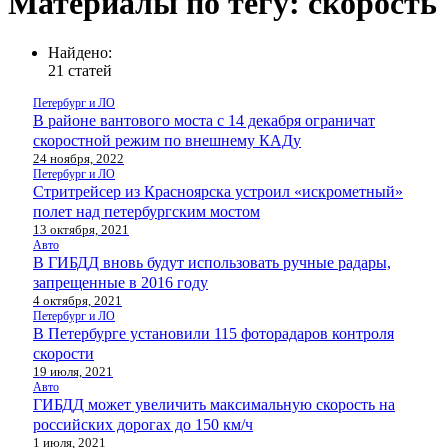
Материалы по тегу: скорость
Найдено:
21 статей
Петербург и ЛО
В районе вантового моста с 14 декабря ограничат
скоростной режим по внешнему КАДу
24 ноября, 2022
Петербург и ЛО
Стритрейсер из Красноярска устроил «искрометный»
полет над петербургским мостом
13 октября, 2021
Авто
В ГИБДД вновь будут использовать ручные радары,
запрещенные в 2016 году
4 октября, 2021
Петербург и ЛО
В Петербурге установили 115 фоторадаров контроля
скорости
19 июля, 2021
Авто
ГИБДД может увеличить максимальную скорость на
российских дорогах до 150 км/ч
1 июля, 2021