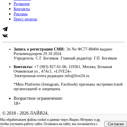
Редакция
Контакты
Реклама
Пресс-релизы
Запись о регистрации СМИ:
Эл No ФС77-88404 выдано
Роскомнадзором 29.10.2024.
Учредитель: С.Г. Богачков. Главный редактор: Г.П. Богачков.
Контакты:
+7 (903) 827-61-06, 119361, Москва, Большая
Очаковская ул., 47Ас1, «LIVE24».
Электронная почта редакции info@live24.ru
*Meta Platforms (Instagram, Facebook) признана экстремистской
организацией и запрещена.
Возрастное ограничение:
18+
© 2018 - 2026 ЛАЙВ24.
Пользовательское соглашение
|
Политика
Мы обрабатываем файлы cookie и данные через Яндекс.Метрику и др,
конфиденциальности
чтобы улучшить работу сайта. Оставаясь на сайте, вы соглашаетесь с
Согласен