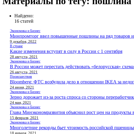
Материалы по тегу: пошлина
Найдено:
16 статей
Экономика и Бизнес
Минпромторг ввел повышенные пошлины на ряд товаров и
9 декабря, 2022
В стране
Какие изменения вступят в силу в России с 1 сентября
28 августа, 2021
Экономика и Бизнес
В России может перестать действовать «белорусская» схема
26 августа, 2021
Происшествия
Bloomberg: ФТС возбудила дело в отношении IKEA за недо
24 июня, 2021
Экономика и Бизнес
Зерно дорожает из-за роста спроса со стороны переработчи
24 мая, 2021
Экономика и Бизнес
Глава Минэкономразвития объяснил рост цен на продукты 
15 февраля, 2021
Экономика и Бизнес
Многолетние рекорды бьет чтоимость российской пшеницы
18 января, 2021