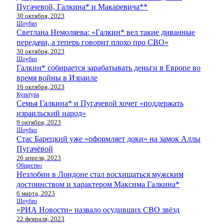
Пугачевой, Галкина* и Макаревича**
30 октября, 2023
Шоубиз
Светлана Немоляева: «Галкин* вел такие диванные
передачи, а теперь говорит плохо про СВО»
30 октября, 2023
Шоубиз
Галкин* собирается зарабатывать деньги в Европе во
время войны в Израиле
16 октября, 2023
Культура
Семья Галкина* и Пугачевой хочет «поддержать
израильский народ»
9 октября, 2023
Шоубиз
Стас Барецкий уже «оформляет доки» на замок Аллы
Пугачёвой
26 апреля, 2023
Общество
Незлобин в Лондоне стал восхищаться мужским
достоинством и характером Максима Галкина*
6 марта, 2023
Шоубиз
«РИА Новости» назвало осудивших СВО звёзд
22 февраля, 2023